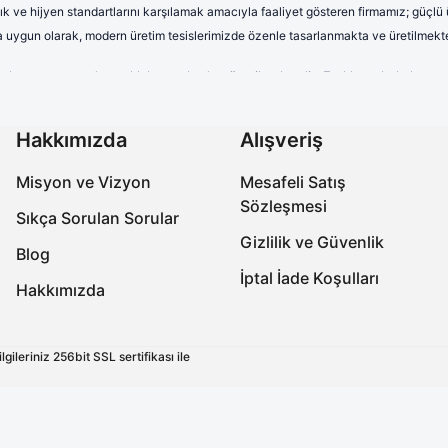
lık ve hijyen standartlarını karşılamak amacıyla faaliyet gösteren firmamız; güçlü
rına uygun olarak, modern üretim tesislerimizde özenle tasarlanmakta ve üretilmekte
terletmeyen ve dayanıklı kumaşlardan üretilmektedir. Farklı renk, kalıp 
uzun saatler boyunca rahat kullanım sağlayan formalarımız, aynı zamand
onelerimiz yüksek kalite standartları gözetilerek üretilmektedir. Nefes a
Hakkımızda
Alışveriş
ıra, farklı desen ve tasarımlarla çeşitlendirilen cerrahi boneler, sağlık 
Misyon ve Vizyon
Mesafeli Satış
abo terlikler, ergonomik tasarımları, ortopedik taban yapıları ve kaymaz 
Sözleşmesi
miz, işlevselliğin yanı sıra estetik açıdan da beklentileri karşılamaktadır.
Sıkça Sorulan Sorular
Gizlilik ve Güvenlik
ksek kaliteli ve güvenilir ürünler üreterek, onların meslek hayatlarında k
Blog
uniyetini daima öncelik haline getirmektedir.
İptal İade Koşulları
Hakkımızda
ksek kaliteli ve güvenilir ürünler üreterek, onların meslek hayatlarında k
uniyetini daima öncelik haline getirmektedir.
ileriniz 256bit SSL sertifikası ile
ir.
lıyoruz.
niyeti yer almaktadır.