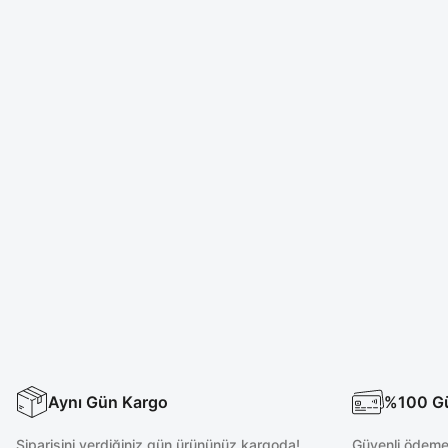
Aynı Gün Kargo
%100 Güv
Siparişini verdiğiniz gün ürününüz kargoda!
Güvenli ödeme 