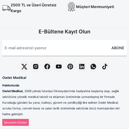
2500 TL ve Üzeri Ücretsiz
Müşteri Memnuniyeti
Kargo
E-Bültene Kayıt Olun
ABONE
Owlet Medikal
Hakkımızda
Owlet Medikal
, 2009 yılında İstanbul Okmeydanı’nda faaliyetine başlamış olup, sağlık
sektörüne yönelik medikal tekstil ve ekipman üretiminde uzmanlaşmış bir firmadır.
Kurulduğu günden bu yana, kaliteyi, güveni ve yenilikçiliği ilke edinen Owlet Medikal;
scrubs forma, cerrahi bone ve sabo terlik üretiminde sektörde öncü markalardan biri
haline gelmiştir.
Sağlık çalışanlarının mesleki hayatlarında ihtiyaç duydukları konfor, dayanıklılık ve hijyen
standartlarını karşılamak amacıyla faaliyet gösteren firmamız; güçlü üretim altyapısı,