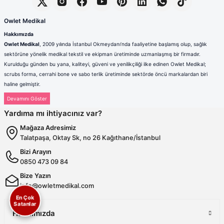
Owlet Medikal
Hakkımızda
Owlet Medikal
, 2009 yılında İstanbul Okmeydanı’nda faaliyetine başlamış olup, sağlık
sektörüne yönelik medikal tekstil ve ekipman üretiminde uzmanlaşmış bir firmadır.
Kurulduğu günden bu yana, kaliteyi, güveni ve yenilikçiliği ilke edinen Owlet Medikal;
scrubs forma, cerrahi bone ve sabo terlik üretiminde sektörde öncü markalardan biri
haline gelmiştir.
Sağlık çalışanlarının mesleki hayatlarında ihtiyaç duydukları konfor, dayanıklılık ve hijyen
standartlarını karşılamak amacıyla faaliyet gösteren firmamız; güçlü üretim altyapısı,
Yardıma mı ihtiyacınız var?
deneyimli kadrosu ve müşteri odaklı yaklaşımıyla değer yaratmaktadır. Ürünlerimizin her
biri, ulusal ve uluslararası kalite standartlarına uygun olarak, modern üretim tesislerimizde
Mağaza Adresimiz
özenle tasarlanmakta ve üretilmektedir.
Talatpaşa, Oktay Sk, no 26 Kağıthane/İstanbul
Scrubs Formada Uzmanlık
Bizi Arayın
Owlet Medikal tarafından üretilen scrubs formalar
; nefes alabilen,
0850 473 09 84
terletmeyen ve dayanıklı kumaşlardan üretilmektedir. Farklı renk,
kalıp ve model seçenekleriyle sağlık çalışanlarına hem konfor hem de
Bize Yazın
profesyonel bir görünüm sunulmaktadır. Ergonomik tasarımı
info@owletmedikal.com
sayesinde uzun saatler boyunca rahat kullanım sağlayan formalarımız,
En Çok
aynı zamanda modern ve şık çizgileriyle sektörde fark yaratmaktadır.
Satanlar
Cerrahi Bonelerde Hijyen ve Rahatlık
Hakkımızda
Hijyenin en kritik unsurlardan biri olduğu sağlık sektöründe, cerrahi