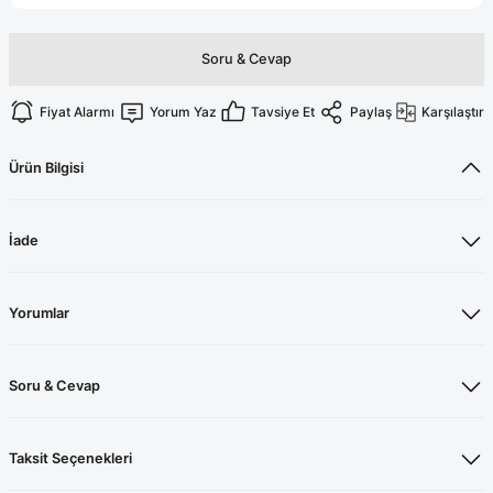
Terikoton Forma Alt
Likralı kombin Scrubs
Sağlık Ba
Forma Re
Soru & Cevap
Likralı Scrubs Alt
Jogger Scrubs
Fiyat Alarmı
Yorum Yaz
Tavsiye Et
Paylaş
Karşılaştır
ük
Likralı T
Ürün Bilgisi
Sağlık Bakanlığı Yeni
Scrubs
Forma Renkleri
İade
Yorumlar
Soru & Cevap
Taksit Seçenekleri