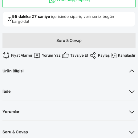
Terikoton Forma Alt
Likralı kombin Scrubs
Sağlık Ba
Forma Re
Likralı Scrubs Alt
Jogger Scrubs
ük
Soru & Cevap
Likralı T
Sağlık Bakanlığı Yeni
Scrubs
Fiyat Alarmı
Yorum Yaz
Tavsiye Et
Paylaş
Karşılaştır
Forma Renkleri
Ürün Bilgisi
İade
Yorumlar
Soru & Cevap