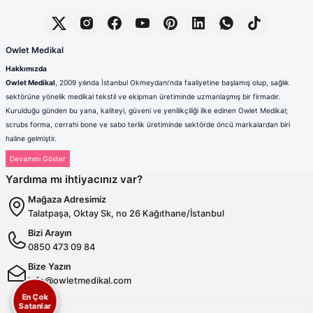
Owlet Medikal
Hakkımızda
Owlet Medikal
, 2009 yılında İstanbul Okmeydanı’nda faaliyetine başlamış olup, sağlık
sektörüne yönelik medikal tekstil ve ekipman üretiminde uzmanlaşmış bir firmadır.
Kurulduğu günden bu yana, kaliteyi, güveni ve yenilikçiliği ilke edinen Owlet Medikal;
scrubs forma, cerrahi bone ve sabo terlik üretiminde sektörde öncü markalardan biri
haline gelmiştir.
Sağlık çalışanlarının mesleki hayatlarında ihtiyaç duydukları konfor, dayanıklılık ve hijyen
standartlarını karşılamak amacıyla faaliyet gösteren firmamız; güçlü üretim altyapısı,
Yardıma mı ihtiyacınız var?
deneyimli kadrosu ve müşteri odaklı yaklaşımıyla değer yaratmaktadır. Ürünlerimizin her
biri, ulusal ve uluslararası kalite standartlarına uygun olarak, modern üretim tesislerimizde
Mağaza Adresimiz
özenle tasarlanmakta ve üretilmektedir.
Talatpaşa, Oktay Sk, no 26 Kağıthane/İstanbul
Scrubs Formada Uzmanlık
Bizi Arayın
Owlet Medikal tarafından üretilen scrubs formalar
; nefes alabilen,
0850 473 09 84
terletmeyen ve dayanıklı kumaşlardan üretilmektedir. Farklı renk,
kalıp ve model seçenekleriyle sağlık çalışanlarına hem konfor hem de
Bize Yazın
profesyonel bir görünüm sunulmaktadır. Ergonomik tasarımı
info@owletmedikal.com
sayesinde uzun saatler boyunca rahat kullanım sağlayan formalarımız,
En Çok
aynı zamanda modern ve şık çizgileriyle sektörde fark yaratmaktadır.
Satanlar