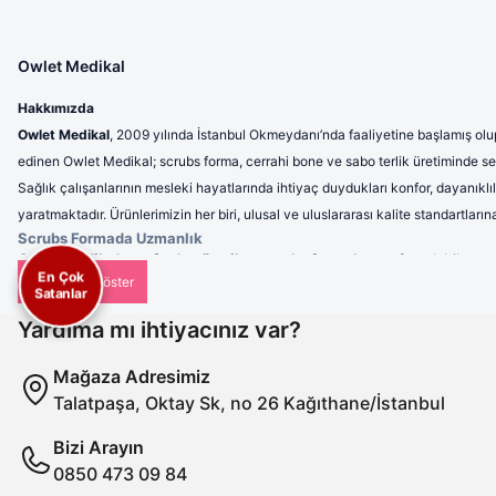
Owlet Medikal
Hakkımızda
Owlet Medikal
, 2009 yılında İstanbul Okmeydanı’nda faaliyetine başlamış olup
edinen Owlet Medikal; scrubs forma, cerrahi bone ve sabo terlik üretiminde sek
Sağlık çalışanlarının mesleki hayatlarında ihtiyaç duydukları konfor, dayanıklı
yaratmaktadır. Ürünlerimizin her biri, ulusal ve uluslararası kalite standartla
Scrubs Formada Uzmanlık
Owlet Medikal tarafından üretilen scrubs formalar
; nefes alabilen, 
En Çok
profesyonel bir görünüm sunulmaktadır. Ergonomik tasarımı sayesinde 
Satanlar
Cerrahi Bonelerde Hijyen ve Rahatlık
Hijyenin en kritik unsurlardan biri olduğu sağlık sektöründe, cerrahi b
Yardıma mı ihtiyacınız var?
kullanımlarda dahi maksimum konfor sunar. Tek renk seçeneklerinin yanı s
Sabo Terliklerde Ergonomi
Mağaza Adresimiz
Uzun saatler boyunca ayakta çalışan sağlık personeli için ürettiğimiz s
Talatpaşa, Oktay Sk, no 26 Kağıthane/İstanbul
azaltan ve dayanıklılığıyla uzun ömürlü kullanım sağlayan sabo terlikleri
Misyonumuz
Bizi Arayın
Owlet Medikal’in misyonu; sağlık çalışanlarının ihtiyaçlarına uygun, yü
aşamasında titizlikle uygulanan kalite kontrol süreçleri, müşteri memn
0850 473 09 84
Vizyonumuz