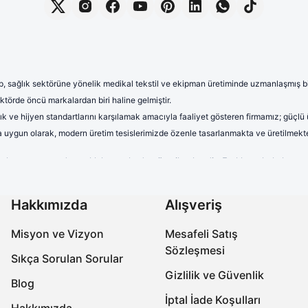
, sağlık sektörüne yönelik medikal tekstil ve ekipman üretiminde uzmanlaşmış bir 
törde öncü markalardan biri haline gelmiştir.
lık ve hijyen standartlarını karşılamak amacıyla faaliyet gösteren firmamız; güçlü
rına uygun olarak, modern üretim tesislerimizde özenle tasarlanmakta ve üretilmekte
terletmeyen ve dayanıklı kumaşlardan üretilmektedir. Farklı renk, kalıp 
uzun saatler boyunca rahat kullanım sağlayan formalarımız, aynı zamand
onelerimiz yüksek kalite standartları gözetilerek üretilmektedir. Nefes a
Hakkımızda
Alışveriş
ıra, farklı desen ve tasarımlarla çeşitlendirilen cerrahi boneler, sağlık 
Misyon ve Vizyon
Mesafeli Satış
abo terlikler, ergonomik tasarımları, ortopedik taban yapıları ve kaymaz 
Sözleşmesi
miz, işlevselliğin yanı sıra estetik açıdan da beklentileri karşılamaktadır.
Sıkça Sorulan Sorular
Gizlilik ve Güvenlik
ksek kaliteli ve güvenilir ürünler üreterek, onların meslek hayatlarında k
Blog
uniyetini daima öncelik haline getirmektedir.
İptal İade Koşulları
Hakkımızda