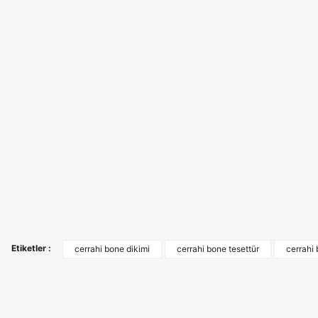
Etiketler :
cerrahi bone dikimi
cerrahi bone tesettür
cerrahi