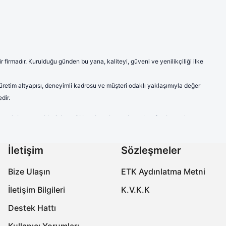
firmadır. Kurulduğu günden bu yana, kaliteyi, güveni ve yenilikçiliği ilke
 üretim altyapısı, deneyimli kadrosu ve müşteri odaklı yaklaşımıyla değer
dir.
ve model seçenekleriyle sağlık çalışanlarına hem konfor hem de
a modern ve şık çizgileriyle sektörde fark yaratmaktadır.
labilen ve ter emici kumaşlardan imal edilen ürünlerimiz, uzun süreli
İletişim
Sözleşmeler
çalışanlarının kişisel tercihlerine de hitap etmektedir.
Bize Ulaşın
ETK Aydınlatma Metni
özellikleriyle öne çıkmaktadır. Ayak sağlığını koruyan, yorgunluğu
İletişim Bilgileri
K.V.K.K
onforlu ve güvenli bir deneyim yaşamalarını sağlamaktır. Üretimin her
Destek Hattı
Kullanıcı Yorumları