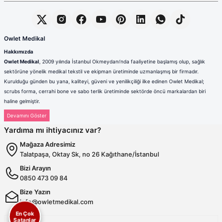
Owlet Medikal
Hakkımızda
Owlet Medikal
, 2009 yılında İstanbul Okmeydanı’nda faaliyetine başlamış olup, sağlık
sektörüne yönelik medikal tekstil ve ekipman üretiminde uzmanlaşmış bir firmadır.
Kurulduğu günden bu yana, kaliteyi, güveni ve yenilikçiliği ilke edinen Owlet Medikal;
scrubs forma, cerrahi bone ve sabo terlik üretiminde sektörde öncü markalardan biri
haline gelmiştir.
Sağlık çalışanlarının mesleki hayatlarında ihtiyaç duydukları konfor, dayanıklılık ve hijyen
standartlarını karşılamak amacıyla faaliyet gösteren firmamız; güçlü üretim altyapısı,
Yardıma mı ihtiyacınız var?
deneyimli kadrosu ve müşteri odaklı yaklaşımıyla değer yaratmaktadır. Ürünlerimizin her
biri, ulusal ve uluslararası kalite standartlarına uygun olarak, modern üretim tesislerimizde
Mağaza Adresimiz
özenle tasarlanmakta ve üretilmektedir.
Talatpaşa, Oktay Sk, no 26 Kağıthane/İstanbul
Scrubs Formada Uzmanlık
Bizi Arayın
Owlet Medikal tarafından üretilen scrubs formalar
; nefes alabilen,
0850 473 09 84
terletmeyen ve dayanıklı kumaşlardan üretilmektedir. Farklı renk,
kalıp ve model seçenekleriyle sağlık çalışanlarına hem konfor hem de
Bize Yazın
profesyonel bir görünüm sunulmaktadır. Ergonomik tasarımı
info@owletmedikal.com
sayesinde uzun saatler boyunca rahat kullanım sağlayan formalarımız,
En Çok
aynı zamanda modern ve şık çizgileriyle sektörde fark yaratmaktadır.
Satanlar