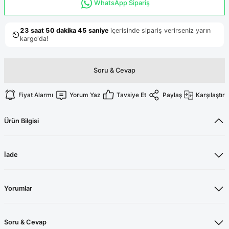
Terikoton Forma Alt
Likralı kombin Scrubs
WhatsApp Sipariş
Sağlık Ba
Forma Re
Likralı Scrubs Alt
Jogger Scrubs
ük
Soru & Cevap
Likralı T
Sağlık Bakanlığı Yeni
Scrubs
Forma Renkleri
Fiyat Alarmı
Yorum Yaz
Tavsiye Et
Paylaş
Karşılaştır
Ürün Bilgisi
İade
Yorumlar
Soru & Cevap