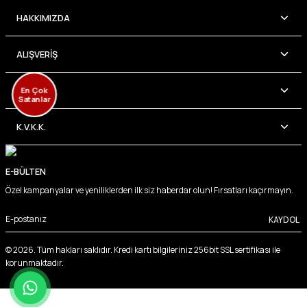
HAKKIMIZDA
ALIŞVERİŞ
İLETİŞİM
En Çok
Satanlar
K.V.K.K.
E-BÜLTEN
Özel kampanyalar ve yeniliklerden ilk siz haberdar olun! Fırsatları kaçırmayın.
KAYDOL
© 2026. Tüm hakları saklıdır. Kredi kartı bilgileriniz 256bit SSL sertifikası ile
korunmaktadır.