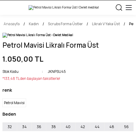
Anasayfa
Kadın
Scrubs Forma Üstler
Likralı V Yaka Üst
Petr
Petrol Mavisi Likralı Forma Üst
1.050,00 TL
Stok Kodu
JKNPSU45
*133,48 TL den başlayan taksitlerle!
renk
Petrol Mavisi
Beden
32
34
36
38
40
42
44
48
56