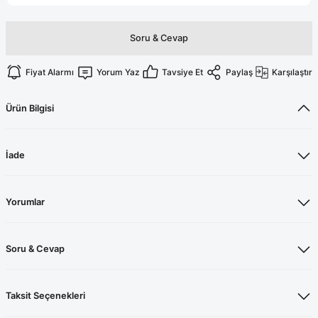
Terikoton Forma Alt
Likralı kombin Scrubs
Sağlık Ba
Forma Re
Soru & Cevap
Likralı Scrubs Alt
Jogger Scrubs
Fiyat Alarmı
Yorum Yaz
Tavsiye Et
Paylaş
Karşılaştır
ük
Likralı T
Ürün Bilgisi
Sağlık Bakanlığı Yeni
Scrubs
Forma Renkleri
İade
Yorumlar
Soru & Cevap
Taksit Seçenekleri