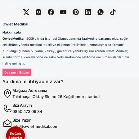
Owlet Medikal
Hakkımızda
Owlet Medikal
, 2009 yılında İstanbul Okmeydanı’nda faaliyetine başlamış olup, sağlık
sektörüne yönelik medikal tekstil ve ekipman üretiminde uzmanlaşmış bir firmadır.
Kurulduğu günden bu yana, kaliteyi, güveni ve yenilikçiliği ilke edinen Owlet Medikal;
scrubs forma, cerrahi bone ve sabo terlik üretiminde sektörde öncü markalardan biri
haline gelmiştir.
Sağlık çalışanlarının mesleki hayatlarında ihtiyaç duydukları konfor, dayanıklılık ve hijyen
standartlarını karşılamak amacıyla faaliyet gösteren firmamız; güçlü üretim altyapısı,
Yardıma mı ihtiyacınız var?
deneyimli kadrosu ve müşteri odaklı yaklaşımıyla değer yaratmaktadır. Ürünlerimizin her
biri, ulusal ve uluslararası kalite standartlarına uygun olarak, modern üretim tesislerimizde
Mağaza Adresimiz
özenle tasarlanmakta ve üretilmektedir.
Talatpaşa, Oktay Sk, no 26 Kağıthane/İstanbul
Scrubs Formada Uzmanlık
Bizi Arayın
Owlet Medikal tarafından üretilen scrubs formalar
; nefes alabilen,
0850 473 09 84
terletmeyen ve dayanıklı kumaşlardan üretilmektedir. Farklı renk,
kalıp ve model seçenekleriyle sağlık çalışanlarına hem konfor hem de
Bize Yazın
profesyonel bir görünüm sunulmaktadır. Ergonomik tasarımı
info@owletmedikal.com
sayesinde uzun saatler boyunca rahat kullanım sağlayan formalarımız,
En Çok
aynı zamanda modern ve şık çizgileriyle sektörde fark yaratmaktadır.
Satanlar