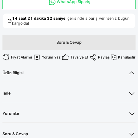
Terikoton Forma Alt
Likralı kombin Scrubs
WhatsApp Sipariş
Sağlık Ba
Forma Re
Likralı Scrubs Alt
Jogger Scrubs
ük
Soru & Cevap
Likralı T
Sağlık Bakanlığı Yeni
Scrubs
Forma Renkleri
Fiyat Alarmı
Yorum Yaz
Tavsiye Et
Paylaş
Karşılaştır
Ürün Bilgisi
İade
Yorumlar
Soru & Cevap