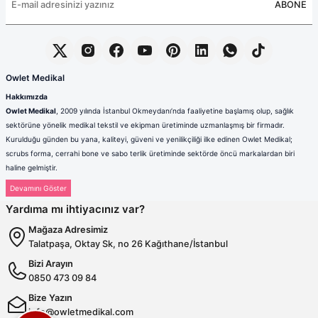
ABONE
Owlet Medikal
Hakkımızda
Owlet Medikal
, 2009 yılında İstanbul Okmeydanı’nda faaliyetine başlamış olup, sağlık
sektörüne yönelik medikal tekstil ve ekipman üretiminde uzmanlaşmış bir firmadır.
Kurulduğu günden bu yana, kaliteyi, güveni ve yenilikçiliği ilke edinen Owlet Medikal;
scrubs forma, cerrahi bone ve sabo terlik üretiminde sektörde öncü markalardan biri
haline gelmiştir.
Sağlık çalışanlarının mesleki hayatlarında ihtiyaç duydukları konfor, dayanıklılık ve hijyen
standartlarını karşılamak amacıyla faaliyet gösteren firmamız; güçlü üretim altyapısı,
Yardıma mı ihtiyacınız var?
deneyimli kadrosu ve müşteri odaklı yaklaşımıyla değer yaratmaktadır. Ürünlerimizin her
biri, ulusal ve uluslararası kalite standartlarına uygun olarak, modern üretim tesislerimizde
Mağaza Adresimiz
özenle tasarlanmakta ve üretilmektedir.
Talatpaşa, Oktay Sk, no 26 Kağıthane/İstanbul
Scrubs Formada Uzmanlık
Bizi Arayın
Owlet Medikal tarafından üretilen scrubs formalar
; nefes alabilen,
0850 473 09 84
terletmeyen ve dayanıklı kumaşlardan üretilmektedir. Farklı renk,
kalıp ve model seçenekleriyle sağlık çalışanlarına hem konfor hem de
Bize Yazın
profesyonel bir görünüm sunulmaktadır. Ergonomik tasarımı
info@owletmedikal.com