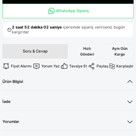
Terikoton Forma Alt
Likralı kombin Scrubs
Sağlık Ba
WhatsApp Sipariş
Forma Re
Likralı Scrubs Alt
Jogger Scrubs
ük
Likralı T
Hızlı
Aynı Gün
Sağlık Bakanlığı Yeni
Scrubs
Soru & Cevap
Gönderi
Kargo
Forma Renkleri
Fiyat Alarmı
Yorum Yaz
Tavsiye Et
Paylaş
Karşılaştır
Ürün Bilgisi
İade
Yorumlar