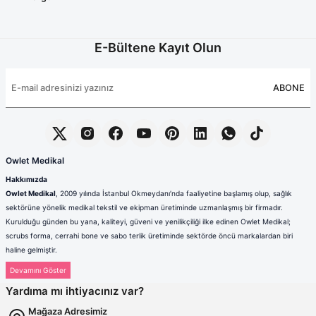
E-Bültene Kayıt Olun
ABONE
Owlet Medikal
Hakkımızda
Owlet Medikal
, 2009 yılında İstanbul Okmeydanı’nda faaliyetine başlamış olup, sağlık
sektörüne yönelik medikal tekstil ve ekipman üretiminde uzmanlaşmış bir firmadır.
Kurulduğu günden bu yana, kaliteyi, güveni ve yenilikçiliği ilke edinen Owlet Medikal;
scrubs forma, cerrahi bone ve sabo terlik üretiminde sektörde öncü markalardan biri
haline gelmiştir.
Sağlık çalışanlarının mesleki hayatlarında ihtiyaç duydukları konfor, dayanıklılık ve hijyen
standartlarını karşılamak amacıyla faaliyet gösteren firmamız; güçlü üretim altyapısı,
Yardıma mı ihtiyacınız var?
deneyimli kadrosu ve müşteri odaklı yaklaşımıyla değer yaratmaktadır. Ürünlerimizin her
biri, ulusal ve uluslararası kalite standartlarına uygun olarak, modern üretim tesislerimizde
Mağaza Adresimiz