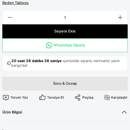
Terikoton Forma Alt
Likralı kombin Scrubs
Beden Tablosu
Sağlık Ba
Forma Re
Likralı Scrubs Alt
Jogger Scrubs
Sepete Ekle
ük
Likralı T
WhatsApp Sipariş
Sağlık Bakanlığı Yeni
Scrubs
Forma Renkleri
Soru & Cevap
Yorum Yaz
Tavsiye Et
Paylaş
Karşılaştır
Ürün Bilgisi