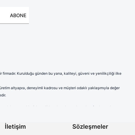
ABONE
firmadır. Kurulduğu günden bu yana, kaliteyi, güveni ve yenilikçiliği ilke
 üretim altyapısı, deneyimli kadrosu ve müşteri odaklı yaklaşımıyla değer
dir.
ve model seçenekleriyle sağlık çalışanlarına hem konfor hem de
a modern ve şık çizgileriyle sektörde fark yaratmaktadır.
labilen ve ter emici kumaşlardan imal edilen ürünlerimiz, uzun süreli
İletişim
Sözleşmeler
çalışanlarının kişisel tercihlerine de hitap etmektedir.