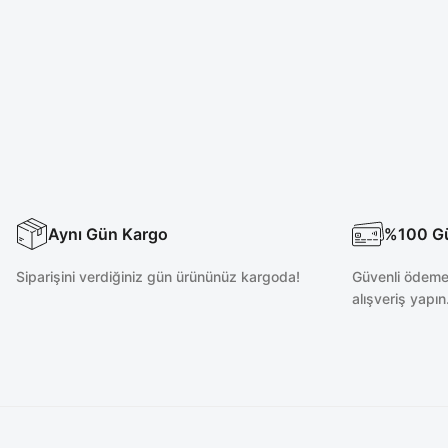
Taş Rengi Likralı Üst
Likralı Taş Rengi Fermuar Detayl
Yeni
1.050,00 TL
2.400,00 TL
Aynı Gün Kargo
%100 Güv
Siparişini verdiğiniz gün ürününüz kargoda!
Güvenli ödeme 
alışveriş yapın