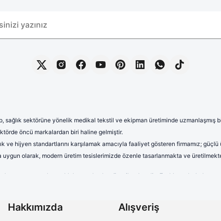
, sağlık sektörüne yönelik medikal tekstil ve ekipman üretiminde uzmanlaşmış bir 
törde öncü markalardan biri haline gelmiştir.
lık ve hijyen standartlarını karşılamak amacıyla faaliyet gösteren firmamız; güçlü
rına uygun olarak, modern üretim tesislerimizde özenle tasarlanmakta ve üretilmekte
terletmeyen ve dayanıklı kumaşlardan üretilmektedir. Farklı renk, kalıp 
uzun saatler boyunca rahat kullanım sağlayan formalarımız, aynı zamand
onelerimiz yüksek kalite standartları gözetilerek üretilmektedir. Nefes a
Hakkımızda
Alışveriş
ıra, farklı desen ve tasarımlarla çeşitlendirilen cerrahi boneler, sağlık 