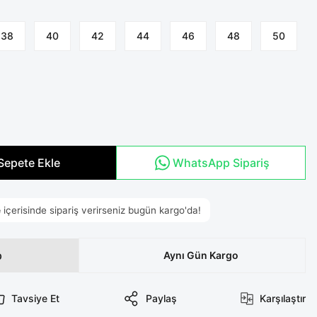
38
40
42
44
46
48
50
Sepete Ekle
WhatsApp Sipariş
p
Aynı Gün Kargo
Tavsiye Et
Paylaş
Karşılaştır