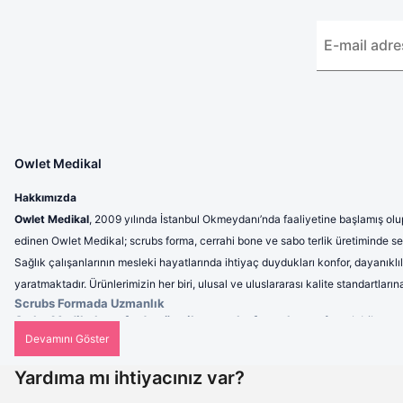
Owlet Medikal
Hakkımızda
Owlet Medikal
, 2009 yılında İstanbul Okmeydanı’nda faaliyetine başlamış olup
edinen Owlet Medikal; scrubs forma, cerrahi bone ve sabo terlik üretiminde sek
Sağlık çalışanlarının mesleki hayatlarında ihtiyaç duydukları konfor, dayanıklı
yaratmaktadır. Ürünlerimizin her biri, ulusal ve uluslararası kalite standartla
Scrubs Formada Uzmanlık
Owlet Medikal tarafından üretilen scrubs formalar
; nefes alabilen, 
profesyonel bir görünüm sunulmaktadır. Ergonomik tasarımı sayesinde 
Cerrahi Bonelerde Hijyen ve Rahatlık
Hijyenin en kritik unsurlardan biri olduğu sağlık sektöründe, cerrahi b
Yardıma mı ihtiyacınız var?
kullanımlarda dahi maksimum konfor sunar. Tek renk seçeneklerinin yanı s