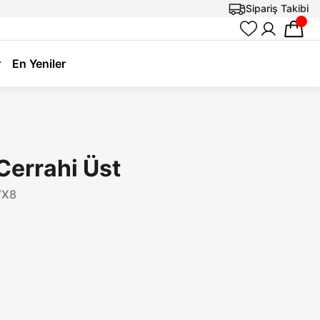
Sipariş Takibi
r
En Yeniler
 Cerrahi Üst
WX8