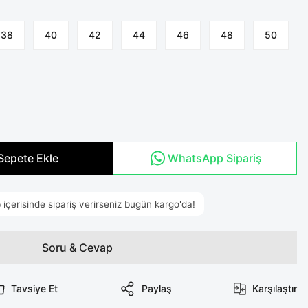
38
40
42
44
46
48
50
Sepete Ekle
WhatsApp Sipariş
Soru & Cevap
Tavsiye Et
Paylaş
Karşılaştır