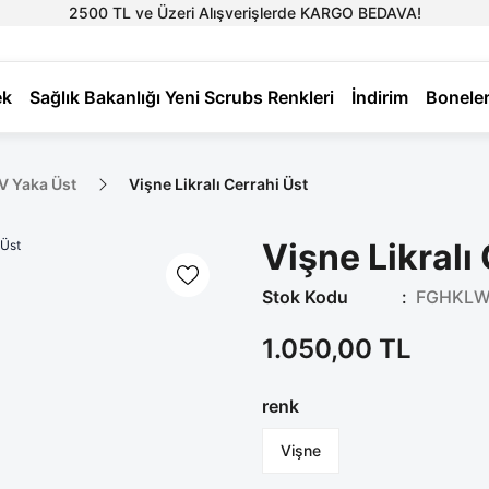
2500 TL ve Üzeri Alışverişlerde KARGO BEDAVA!
ek
Sağlık Bakanlığı Yeni Scrubs Renkleri
İndirim
Bonele
 V Yaka Üst
Vişne Likralı Cerrahi Üst
Vişne Likralı
Stok Kodu
FGHKL
1.050,00 TL
renk
Vişne