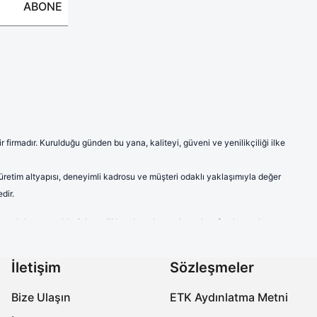
ABONE
firmadır. Kurulduğu günden bu yana, kaliteyi, güveni ve yenilikçiliği ilke
 üretim altyapısı, deneyimli kadrosu ve müşteri odaklı yaklaşımıyla değer
dir.
ve model seçenekleriyle sağlık çalışanlarına hem konfor hem de
a modern ve şık çizgileriyle sektörde fark yaratmaktadır.
labilen ve ter emici kumaşlardan imal edilen ürünlerimiz, uzun süreli
İletişim
Sözleşmeler
çalışanlarının kişisel tercihlerine de hitap etmektedir.
Bize Ulaşın
ETK Aydınlatma Metni
özellikleriyle öne çıkmaktadır. Ayak sağlığını koruyan, yorgunluğu