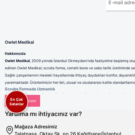
Owlet Medikal
Hakkımızda
Owlet Medikal
, 2009 yılında İstanbul Okmeydanı’nda faaliyetine başlamış olup
edinen Owlet Medikal; scrubs forma, cerrahi bone ve sabo terlik üretiminde sek
Sağlık çalışanlarının mesleki hayatlarında ihtiyaç duydukları konfor, dayanıklı
yaratmaktadır. Ürünlerimizin her biri, ulusal ve uluslararası kalite standartla
Scrubs Formada Uzmanlık
Owlet Medikal tarafından üretilen scrubs formalar
; nefes alabilen, 
En Çok
profesyonel bir görünüm sunulmaktadır. Ergonomik tasarımı sayesinde 
Satanlar
Cerrahi Bonelerde Hijyen ve Rahatlık
Hijyenin en kritik unsurlardan biri olduğu sağlık sektöründe, cerrahi b
Yardıma mı ihtiyacınız var?
kullanımlarda dahi maksimum konfor sunar. Tek renk seçeneklerinin yanı s
Sabo Terliklerde Ergonomi
Mağaza Adresimiz
Uzun saatler boyunca ayakta çalışan sağlık personeli için ürettiğimiz s
Talatpaşa, Oktay Sk, no 26 Kağıthane/İstanbul
azaltan ve dayanıklılığıyla uzun ömürlü kullanım sağlayan sabo terlikleri