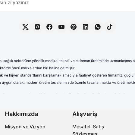
, sağlık sektörüne yönelik medikal tekstil ve ekipman üretiminde uzmanlaşmış bir 
törde öncü markalardan biri haline gelmiştir.
lık ve hijyen standartlarını karşılamak amacıyla faaliyet gösteren firmamız; güçlü
rına uygun olarak, modern üretim tesislerimizde özenle tasarlanmakta ve üretilmekte
terletmeyen ve dayanıklı kumaşlardan üretilmektedir. Farklı renk, kalıp 
uzun saatler boyunca rahat kullanım sağlayan formalarımız, aynı zamand
onelerimiz yüksek kalite standartları gözetilerek üretilmektedir. Nefes a
Hakkımızda
Alışveriş
ıra, farklı desen ve tasarımlarla çeşitlendirilen cerrahi boneler, sağlık 
Misyon ve Vizyon
Mesafeli Satış
abo terlikler, ergonomik tasarımları, ortopedik taban yapıları ve kaymaz 
Sözleşmesi
miz, işlevselliğin yanı sıra estetik açıdan da beklentileri karşılamaktadır.