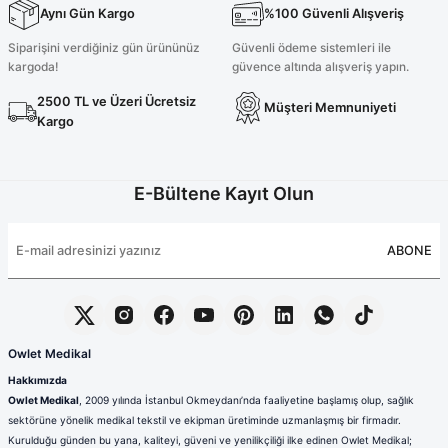
Aynı Gün Kargo
%100 Güvenli Alışveriş
2.100,00 TL
Siparişini verdiğiniz gün ürününüz
Güvenli ödeme sistemleri ile
kargoda!
güvence altında alışveriş yapın.
Tükendi
2500 TL ve Üzeri Ücretsiz
Müşteri Memnuniyeti
Yağ Yeşili Likralı Cerrahi Tesettür Bone
Kargo
E-Bültene Kayıt Olun
230,00 TL
ABONE
Owlet Medikal
Hakkımızda
Owlet Medikal
, 2009 yılında İstanbul Okmeydanı’nda faaliyetine başlamış olup, sağlık
sektörüne yönelik medikal tekstil ve ekipman üretiminde uzmanlaşmış bir firmadır.
Kurulduğu günden bu yana, kaliteyi, güveni ve yenilikçiliği ilke edinen Owlet Medikal;