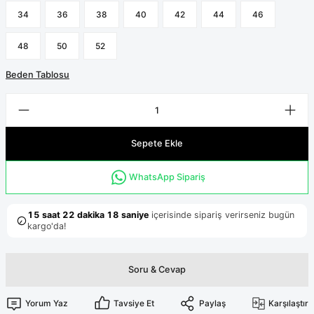
Terikoton Forma Alt
Likralı kombin Scrubs
34
36
38
40
42
44
46
Sağlık Ba
Forma Re
Likralı Scrubs Alt
48
50
52
Jogger Scrubs
Beden Tablosu
ük
Likralı T
Sağlık Bakanlığı Yeni
Scrubs
Forma Renkleri
Sepete Ekle
WhatsApp Sipariş
Soru & Cevap
Yorum Yaz
Tavsiye Et
Paylaş
Karşılaştır