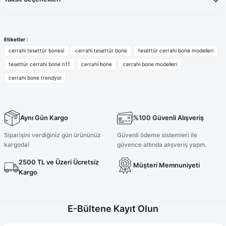
Etiketler :
cerrahi tesettür bonesi
cerrahi tesettür bone
tesettür cerrahi bone modelleri
tesettür cerrahi bone n11
cerrahi bone
cerrahi bone modelleri
cerrahi bone trendyol
Aynı Gün Kargo
%100 Güvenli Alışveriş
Siparişini verdiğiniz gün ürününüz
Güvenli ödeme sistemleri ile
kargoda!
güvence altında alışveriş yapın.
2500 TL ve Üzeri Ücretsiz
Müşteri Memnuniyeti
Kargo
E-Bültene Kayıt Olun