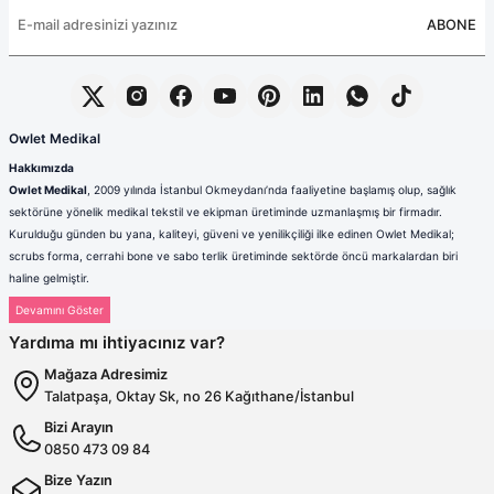
ABONE
Owlet Medikal
Hakkımızda
Owlet Medikal
, 2009 yılında İstanbul Okmeydanı’nda faaliyetine başlamış olup, sağlık
sektörüne yönelik medikal tekstil ve ekipman üretiminde uzmanlaşmış bir firmadır.
Kurulduğu günden bu yana, kaliteyi, güveni ve yenilikçiliği ilke edinen Owlet Medikal;
scrubs forma, cerrahi bone ve sabo terlik üretiminde sektörde öncü markalardan biri
haline gelmiştir.
Sağlık çalışanlarının mesleki hayatlarında ihtiyaç duydukları konfor, dayanıklılık ve hijyen
standartlarını karşılamak amacıyla faaliyet gösteren firmamız; güçlü üretim altyapısı,
Yardıma mı ihtiyacınız var?
deneyimli kadrosu ve müşteri odaklı yaklaşımıyla değer yaratmaktadır. Ürünlerimizin her
biri, ulusal ve uluslararası kalite standartlarına uygun olarak, modern üretim tesislerimizde
Mağaza Adresimiz
özenle tasarlanmakta ve üretilmektedir.
Talatpaşa, Oktay Sk, no 26 Kağıthane/İstanbul
Scrubs Formada Uzmanlık
Bizi Arayın
Owlet Medikal tarafından üretilen scrubs formalar
; nefes alabilen,
0850 473 09 84
terletmeyen ve dayanıklı kumaşlardan üretilmektedir. Farklı renk,
kalıp ve model seçenekleriyle sağlık çalışanlarına hem konfor hem de
Bize Yazın
profesyonel bir görünüm sunulmaktadır. Ergonomik tasarımı