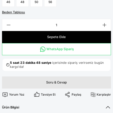
Terikoton Forma Alt
Likralı kombin Scrubs
46
48
50
56
Sağlık Ba
Forma Re
Beden Tablosu
Likralı Scrubs Alt
Jogger Scrubs
ük
Sepete Ekle
Likralı T
Sağlık Bakanlığı Yeni
Scrubs
Forma Renkleri
WhatsApp Sipariş
Soru & Cevap
Yorum Yaz
Tavsiye Et
Paylaş
Karşılaştır
Ürün Bilgisi