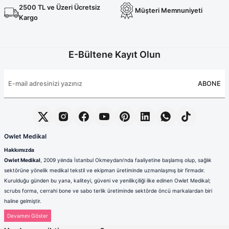
2500 TL ve Üzeri Ücretsiz
Müşteri Memnuniyeti
Kargo
E-Bültene Kayıt Olun
ABONE
Owlet Medikal
Hakkımızda
Owlet Medikal
, 2009 yılında İstanbul Okmeydanı’nda faaliyetine başlamış olup, sağlık
sektörüne yönelik medikal tekstil ve ekipman üretiminde uzmanlaşmış bir firmadır.
Kurulduğu günden bu yana, kaliteyi, güveni ve yenilikçiliği ilke edinen Owlet Medikal;
scrubs forma, cerrahi bone ve sabo terlik üretiminde sektörde öncü markalardan biri
haline gelmiştir.
Sağlık çalışanlarının mesleki hayatlarında ihtiyaç duydukları konfor, dayanıklılık ve hijyen
standartlarını karşılamak amacıyla faaliyet gösteren firmamız; güçlü üretim altyapısı,