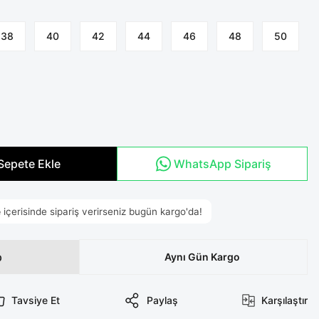
38
40
42
44
46
48
50
Sepete Ekle
WhatsApp Sipariş
p
Aynı Gün Kargo
Tavsiye Et
Paylaş
Karşılaştır