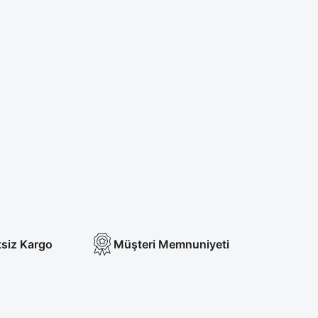
Tükendi
ik Boy Takım
Petrol Mavisi Likralı Forma Üst
L
1.050,00 TL
tsiz Kargo
Müşteri Memnuniyeti