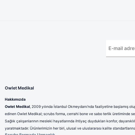
Owlet Medikal
Hakkımızda
Owlet Medikal
, 2009 yılında İstanbul Okmeydanı’nda faaliyetine başlamış olup
edinen Owlet Medikal; scrubs forma, cerrahi bone ve sabo terlik üretiminde sek
Sağlık çalışanlarının mesleki hayatlarında ihtiyaç duydukları konfor, dayanıklı
yaratmaktadır. Ürünlerimizin her biri, ulusal ve uluslararası kalite standartla
Scrubs Formada Uzmanlık