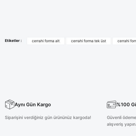
Petrol Mavisi Likralı Cerrahi Bone
Likralı Petrol Mavis
Yeni
Etiketler :
cerrahi forma alt
cerrahi forma tek üst
cerrahi fo
200,00 TL
2
Aynı Gün Kargo
%100 Güv
Siparişini verdiğiniz gün ürününüz kargoda!
Güvenli ödeme 
alışveriş yapın