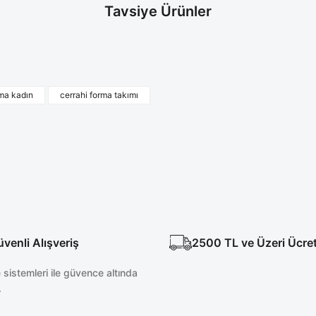
Tavsiye Ürünler
i Fermuar Detaylı Cerrahi Takım
Likralı Petrol Mavisi Tun
rma kadın
cerrahi forma takımı
.400,00 TL
2.500,00 T
enli Alışveriş
2500 TL ve Üzeri Ücre
sistemleri ile güvence altında
.