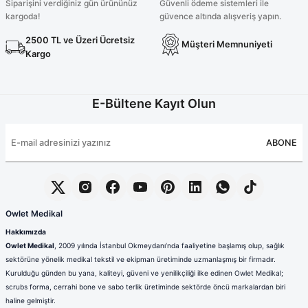
Siparişini verdiğiniz gün ürününüz
Güvenli ödeme sistemleri ile
kargoda!
güvence altında alışveriş yapın.
2500 TL ve Üzeri Ücretsiz
Müşteri Memnuniyeti
Kargo
E-Bültene Kayıt Olun
ABONE
Owlet Medikal
Hakkımızda
Owlet Medikal
, 2009 yılında İstanbul Okmeydanı’nda faaliyetine başlamış olup, sağlık
sektörüne yönelik medikal tekstil ve ekipman üretiminde uzmanlaşmış bir firmadır.
Kurulduğu günden bu yana, kaliteyi, güveni ve yenilikçiliği ilke edinen Owlet Medikal;
scrubs forma, cerrahi bone ve sabo terlik üretiminde sektörde öncü markalardan biri
haline gelmiştir.