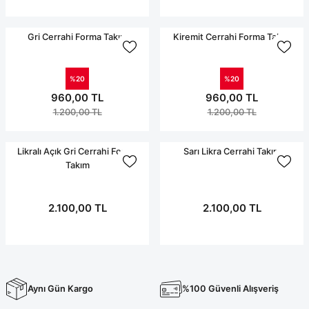
Terikoton Forma Alt
Likralı kombin Scrubs
Sağlık Ba
Forma Re
Gri Cerrahi Forma Takım
Kiremit Cerrahi Forma Takım
Likralı Scrubs Alt
Jogger Scrubs
ük
%20
%20
960,00 TL
960,00 TL
Likralı T
1.200,00 TL
1.200,00 TL
Sağlık Bakanlığı Yeni
Scrubs
Forma Renkleri
Likralı Açık Gri Cerrahi Forma
Sarı Likra Cerrahi Takım
Takım
2.100,00 TL
2.100,00 TL
Aynı Gün Kargo
%100 Güvenli Alışveriş