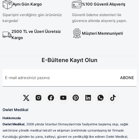
Aynı Gün Kargo
%100 Güvenli Alışveriş
2.100,00 TL
200,00 TL
Siparişini verdiğiniz gün ürününüz
Güvenli ödeme sistemleri ile
kargoda!
güvence altında alışveriş yapın.
2500 TL ve Üzeri Ücretsiz
Müşteri Memnuniyeti
Likralı Asker Yeşili Cerrahi Forma Takım
Kargo
E-Bültene Kayıt Olun
2.100,00 TL
ABONE
Likralı Asker Yeşili Ameliyathane Ceketi
1.000,00 TL
Owlet Medikal
Hakkımızda
Owlet Medikal
, 2009 yılında İstanbul Okmeydanı’nda faaliyetine başlamış olup, sağlık
Likralı Asker Yeşili Tunik Boy Takım
Yeni
sektörüne yönelik medikal tekstil ve ekipman üretiminde uzmanlaşmış bir firmadır.
Kurulduğu günden bu yana, kaliteyi, güveni ve yenilikçiliği ilke edinen Owlet Medikal;