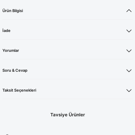
Ürün Bilgisi
İade
Yorumlar
Soru & Cevap
Taksit Seçenekleri
Tavsiye Ürünler
Likralı Asker Yeşili Cerrahi Takım
Likralı Asker Yeşili Cerrahi Bone