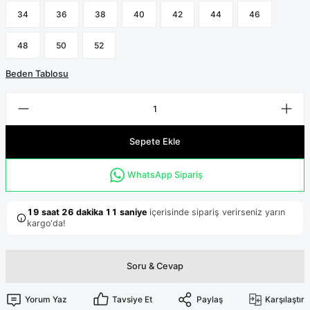
Terikoton Forma Alt
Likralı kombin Scrubs
34
36
38
40
42
44
46
Sağlık Ba
Forma Re
Likralı Scrubs Alt
48
50
52
Jogger Scrubs
Beden Tablosu
ük
Likralı T
Sağlık Bakanlığı Yeni
Scrubs
Forma Renkleri
Sepete Ekle
WhatsApp Sipariş
Soru & Cevap
Yorum Yaz
Tavsiye Et
Paylaş
Karşılaştır