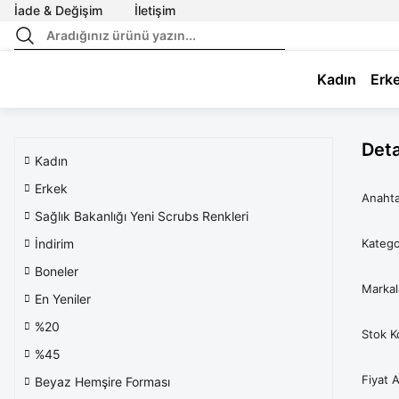
İade & Değişim
İletişim
Kadın
Erk
Deta
Kadın
Erkek
Anahta
Sağlık Bakanlığı Yeni Scrubs Renkleri
İndirim
Katego
Boneler
Markal
En Yeniler
%20
Stok K
%45
Fiyat A
Beyaz Hemşire Forması