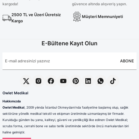
kargoda!
güvence altında alışveriş yapın.
2500 TL ve Üzeri Ücretsiz
Müşteri Memnuniyeti
Kargo
E-Bültene Kayıt Olun
ABONE
Owlet Medikal
Hakkımızda
Owlet Medikal
, 2009 yılında İstanbul Okmeydanı’nda faaliyetine başlamış olup, sağlık
sektörüne yönelik medikal tekstil ve ekipman üretiminde uzmanlaşmış bir firmadır.
Kurulduğu günden bu yana, kaliteyi, güveni ve yenilikçiliği ilke edinen Owlet Medikal;
scrubs forma, cerrahi bone ve sabo terlik üretiminde sektörde öncü markalardan biri
haline gelmiştir.
Sağlık çalışanlarının mesleki hayatlarında ihtiyaç duydukları konfor, dayanıklılık ve hijyen