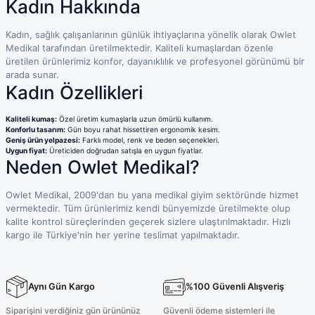
Kadın Hakkında
Terikoton Forma Alt
Likralı kombin Scrubs
Sağlık Ba
Forma Re
Kadın, sağlık çalışanlarının günlük ihtiyaçlarına yönelik olarak Owlet
Likralı Scrubs Alt
Medikal tarafından üretilmektedir. Kaliteli kumaşlardan özenle
üretilen ürünlerimiz konfor, dayanıklılık ve profesyonel görünümü bir
Jogger Scrubs
arada sunar.
ük
Kadın Özellikleri
Likralı T
Sağlık Bakanlığı Yeni
Scrubs
Kaliteli kumaş:
Özel üretim kumaşlarla uzun ömürlü kullanım.
Forma Renkleri
Konforlu tasarım:
Gün boyu rahat hissettiren ergonomik kesim.
Geniş ürün yelpazesi:
Farklı model, renk ve beden seçenekleri.
Uygun fiyat:
Üreticiden doğrudan satışla en uygun fiyatlar.
Neden Owlet Medikal?
Owlet Medikal, 2009'dan bu yana medikal giyim sektöründe hizmet
vermektedir. Tüm ürünlerimiz kendi bünyemizde üretilmekte olup
kalite kontrol süreçlerinden geçerek sizlere ulaştırılmaktadır. Hızlı
kargo ile Türkiye'nin her yerine teslimat yapılmaktadır.
Aynı Gün Kargo
%100 Güvenli Alışveriş
Siparişini verdiğiniz gün ürününüz
Güvenli ödeme sistemleri ile