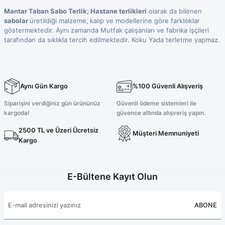
Terikoton Forma Alt
Likralı kombin Scrubs
Mantar Taban Sabo Terlik
;
Hastane terlikleri
olarak da bilenen
Sağlık Ba
sabolar
üretildiği malzeme,
kalıp ve modellerine göre farklılıklar
Forma Re
Likralı Scrubs Alt
göstermektedir. Aynı zamanda Mutfak çalışanları ve fabrika işçileri
tarafından da sıklıkla tercih edilmektedir. Koku Yada terletme yapmaz.
Jogger Scrubs
ük
Likralı T
Sağlık Bakanlığı Yeni
Scrubs
Aynı Gün Kargo
%100 Güvenli Alışveriş
Forma Renkleri
Siparişini verdiğiniz gün ürününüz
Güvenli ödeme sistemleri ile
kargoda!
güvence altında alışveriş yapın.
2500 TL ve Üzeri Ücretsiz
Müşteri Memnuniyeti
Kargo
E-Bültene Kayıt Olun
ABONE