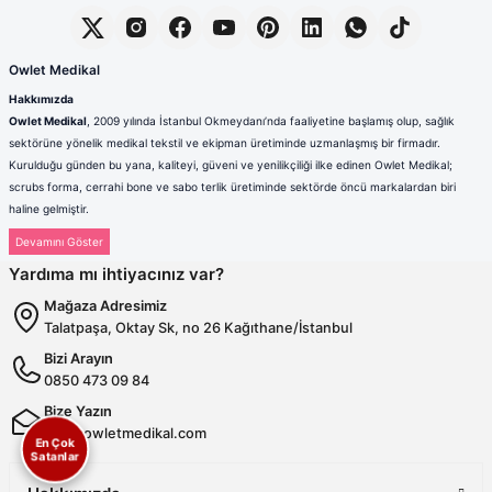
Owlet Medikal
Hakkımızda
Owlet Medikal
, 2009 yılında İstanbul Okmeydanı’nda faaliyetine başlamış olup, sağlık
sektörüne yönelik medikal tekstil ve ekipman üretiminde uzmanlaşmış bir firmadır.
Kurulduğu günden bu yana, kaliteyi, güveni ve yenilikçiliği ilke edinen Owlet Medikal;
scrubs forma, cerrahi bone ve sabo terlik üretiminde sektörde öncü markalardan biri
haline gelmiştir.
Sağlık çalışanlarının mesleki hayatlarında ihtiyaç duydukları konfor, dayanıklılık ve hijyen
standartlarını karşılamak amacıyla faaliyet gösteren firmamız; güçlü üretim altyapısı,
Yardıma mı ihtiyacınız var?
deneyimli kadrosu ve müşteri odaklı yaklaşımıyla değer yaratmaktadır. Ürünlerimizin her
biri, ulusal ve uluslararası kalite standartlarına uygun olarak, modern üretim tesislerimizde
Mağaza Adresimiz
özenle tasarlanmakta ve üretilmektedir.
Talatpaşa, Oktay Sk, no 26 Kağıthane/İstanbul
Scrubs Formada Uzmanlık
Bizi Arayın
Owlet Medikal tarafından üretilen scrubs formalar
; nefes alabilen,
0850 473 09 84
terletmeyen ve dayanıklı kumaşlardan üretilmektedir. Farklı renk,
kalıp ve model seçenekleriyle sağlık çalışanlarına hem konfor hem de
Bize Yazın
profesyonel bir görünüm sunulmaktadır. Ergonomik tasarımı
info@owletmedikal.com
sayesinde uzun saatler boyunca rahat kullanım sağlayan formalarımız,
En Çok
Satanlar
aynı zamanda modern ve şık çizgileriyle sektörde fark yaratmaktadır.
Cerrahi Bonelerde Hijyen ve Rahatlık