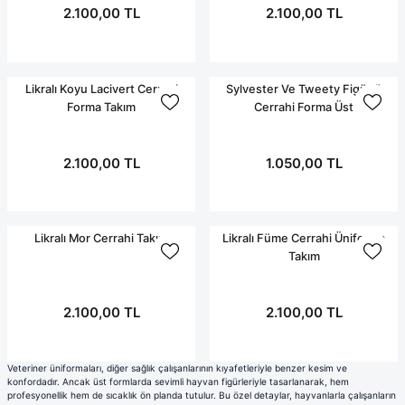
Terikoton Forma Alt
Likralı kombin Scrubs
2.100,00 TL
2.100,00 TL
Sağlık Ba
Forma Re
Likralı Scrubs Alt
Jogger Scrubs
Likralı Koyu Lacivert Cerrahi
Sylvester Ve Tweety Figürlü
ük
Forma Takım
Cerrahi Forma Üst
Likralı T
Sağlık Bakanlığı Yeni
Scrubs
2.100,00 TL
1.050,00 TL
Forma Renkleri
Likralı Mor Cerrahi Takım
Likralı Füme Cerrahi Üniforma
Takım
2.100,00 TL
2.100,00 TL
Veteriner üniformaları, diğer sağlık çalışanlarının kıyafetleriyle benzer kesim ve
konfordadır. Ancak üst formlarda sevimli hayvan figürleriyle tasarlanarak, hem
profesyonellik hem de sıcaklık ön planda tutulur. Bu özel detaylar, hayvanlarla çalışanların