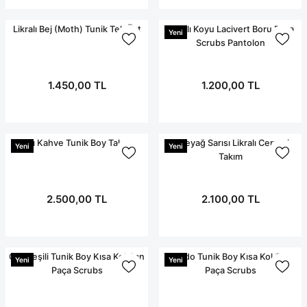
Likralı Bej (Moth) Tunik Tek Üst
Likralı Koyu Lacivert Boru Paça
Yeni
Scrubs Pantolon
1.450,00 TL
1.200,00 TL
Acı Kahve Tunik Boy Takım
Tereyağ Sarısı Likralı Cerrahi
Yeni
Yeni
Takım
2.500,00 TL
2.100,00 TL
Çim Yeşili Tunik Boy Kısa Kol Çan
Bordo Tunik Boy Kısa Kol Çan
Yeni
Yeni
Paça Scrubs
Paça Scrubs