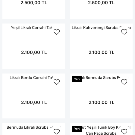
2.500,00 TL
2.500,00 TL
Yeşil Likralı Cerrahi Takım
Likralı Kahverengi Scrubs Forma
2.100,00 TL
2.100,00 TL
Likralı Bordo Cerrahi Takım
Likralı Bermuda Scrubs Forma
Yeni
2.100,00 TL
2.100,00 TL
Bermuda Likralı Scrubs Forma
Zümrüt Yeşili Tunik Boy Kısa Kol
Yeni
Çan Paça Scrubs