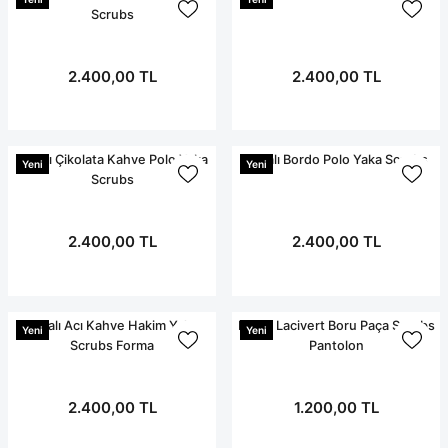
Terikoton Forma Alt
Likralı kombin Scrubs
Scrubs
Sağlık Ba
Forma Re
Likralı Scrubs Alt
2.400,00 TL
2.400,00 TL
Jogger Scrubs
ük
Likralı T
Likralı Çikolata Kahve Polo Yaka
Likralı Bordo Polo Yaka Scrubs
Sağlık Bakanlığı Yeni
Scrubs
Yeni
Yeni
Scrubs
Forma Renkleri
2.400,00 TL
2.400,00 TL
Likralı Acı Kahve Hakim Yaka
Likralı Lacivert Boru Paça Scrubs
Yeni
Yeni
Scrubs Forma
Pantolon
2.400,00 TL
1.200,00 TL