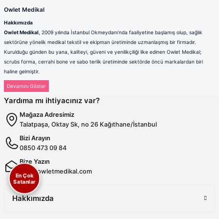
Owlet Medikal
Hakkımızda
Owlet Medikal
, 2009 yılında İstanbul Okmeydanı’nda faaliyetine başlamış olup, sağlık
sektörüne yönelik medikal tekstil ve ekipman üretiminde uzmanlaşmış bir firmadır.
Kurulduğu günden bu yana, kaliteyi, güveni ve yenilikçiliği ilke edinen Owlet Medikal;
scrubs forma, cerrahi bone ve sabo terlik üretiminde sektörde öncü markalardan biri
haline gelmiştir.
Sağlık çalışanlarının mesleki hayatlarında ihtiyaç duydukları konfor, dayanıklılık ve hijyen
standartlarını karşılamak amacıyla faaliyet gösteren firmamız; güçlü üretim altyapısı,
Yardıma mı ihtiyacınız var?
deneyimli kadrosu ve müşteri odaklı yaklaşımıyla değer yaratmaktadır. Ürünlerimizin her
biri, ulusal ve uluslararası kalite standartlarına uygun olarak, modern üretim tesislerimizde
Mağaza Adresimiz
özenle tasarlanmakta ve üretilmektedir.
Talatpaşa, Oktay Sk, no 26 Kağıthane/İstanbul
Scrubs Formada Uzmanlık
Bizi Arayın
Owlet Medikal tarafından üretilen scrubs formalar
; nefes alabilen,
0850 473 09 84
terletmeyen ve dayanıklı kumaşlardan üretilmektedir. Farklı renk,
kalıp ve model seçenekleriyle sağlık çalışanlarına hem konfor hem de
Bize Yazın
profesyonel bir görünüm sunulmaktadır. Ergonomik tasarımı
info@owletmedikal.com
En Çok
sayesinde uzun saatler boyunca rahat kullanım sağlayan formalarımız,
Satanlar
aynı zamanda modern ve şık çizgileriyle sektörde fark yaratmaktadır.
Cerrahi Bonelerde Hijyen ve Rahatlık
Hakkımızda
Hijyenin en kritik unsurlardan biri olduğu sağlık sektöründe, cerrahi
bonelerimiz yüksek kalite standartları gözetilerek üretilmektedir.