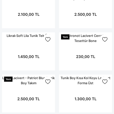
2.100,00 TL
2.500,00 TL
Likralı Soft Lila Tunik Tek Üst
Astronot Lacivert Cerrahi
Yeni
Tesettür Bone
1.450,00 TL
230,00 TL
Likralı Lacivert - Patriot Blue Tunik
Tunik Boy Kısa Kol Koyu Lacivert
Yeni
Boy Takım
Forma Üst
2.500,00 TL
1.300,00 TL