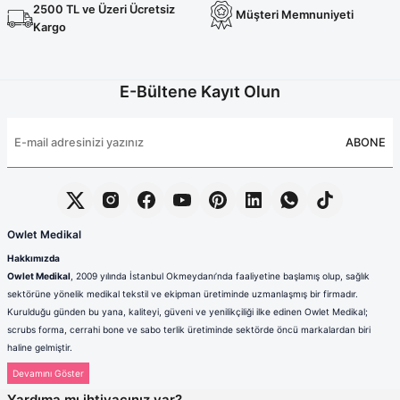
Terikoton Forma Alt
Likralı kombin Scrubs
2500 TL ve Üzeri Ücretsiz
Müşteri Memnuniyeti
Sağlık Ba
Kargo
Forma Re
Likralı Scrubs Alt
Jogger Scrubs
E-Bültene Kayıt Olun
ük
Likralı T
ABONE
Sağlık Bakanlığı Yeni
Scrubs
Forma Renkleri
Owlet Medikal
Hakkımızda
Owlet Medikal
, 2009 yılında İstanbul Okmeydanı’nda faaliyetine başlamış olup, sağlık
sektörüne yönelik medikal tekstil ve ekipman üretiminde uzmanlaşmış bir firmadır.
Kurulduğu günden bu yana, kaliteyi, güveni ve yenilikçiliği ilke edinen Owlet Medikal;
scrubs forma, cerrahi bone ve sabo terlik üretiminde sektörde öncü markalardan biri
haline gelmiştir.
Sağlık çalışanlarının mesleki hayatlarında ihtiyaç duydukları konfor, dayanıklılık ve hijyen
standartlarını karşılamak amacıyla faaliyet gösteren firmamız; güçlü üretim altyapısı,
Yardıma mı ihtiyacınız var?