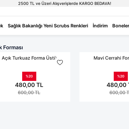
2500 TL ve Üzeri Alışverişlerde KARGO BEDAVA!
ek
Sağlık Bakanlığı Yeni Scrubs Renkleri
İndirim
Bonele
k Forması
Açık Turkuaz Forma Üstü
Mavi Cerrahi Fo
%20
%20
480,00 TL
480,00 
600,00 TL
600,00 