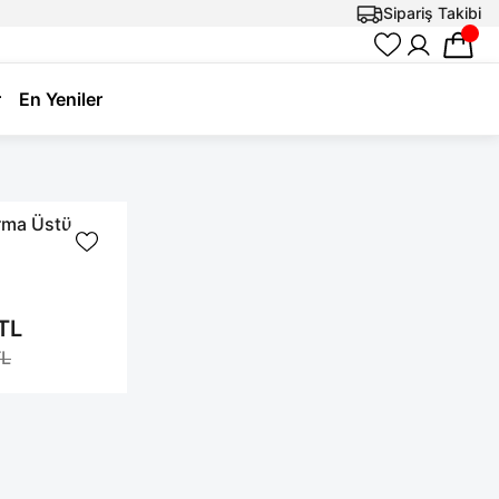
Sipariş Takibi
r
En Yeniler
rma Üstü
TL
TL