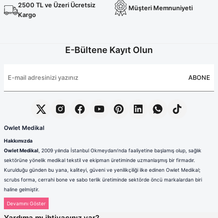
Terikoton Forma Alt
Likralı kombin Scrubs
2500 TL ve Üzeri Ücretsiz
Müşteri Memnuniyeti
Sağlık Ba
Kargo
Forma Re
Likralı Scrubs Alt
Jogger Scrubs
E-Bültene Kayıt Olun
ük
Likralı T
ABONE
Sağlık Bakanlığı Yeni
Scrubs
Forma Renkleri
Owlet Medikal
Hakkımızda
Owlet Medikal
, 2009 yılında İstanbul Okmeydanı’nda faaliyetine başlamış olup, sağlık
sektörüne yönelik medikal tekstil ve ekipman üretiminde uzmanlaşmış bir firmadır.
Kurulduğu günden bu yana, kaliteyi, güveni ve yenilikçiliği ilke edinen Owlet Medikal;
scrubs forma, cerrahi bone ve sabo terlik üretiminde sektörde öncü markalardan biri
haline gelmiştir.
Sağlık çalışanlarının mesleki hayatlarında ihtiyaç duydukları konfor, dayanıklılık ve hijyen
standartlarını karşılamak amacıyla faaliyet gösteren firmamız; güçlü üretim altyapısı,
Yardıma mı ihtiyacınız var?