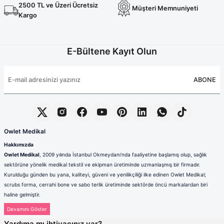
Terikoton Forma Alt
Likralı kombin Scrubs
2500 TL ve Üzeri Ücretsiz
Müşteri Memnuniyeti
Sağlık Ba
Kargo
Forma Re
Likralı Scrubs Alt
Jogger Scrubs
E-Bültene Kayıt Olun
ük
Likralı T
ABONE
Sağlık Bakanlığı Yeni
Scrubs
Forma Renkleri
Owlet Medikal
Hakkımızda
Owlet Medikal
, 2009 yılında İstanbul Okmeydanı’nda faaliyetine başlamış olup, sağlık
sektörüne yönelik medikal tekstil ve ekipman üretiminde uzmanlaşmış bir firmadır.
Kurulduğu günden bu yana, kaliteyi, güveni ve yenilikçiliği ilke edinen Owlet Medikal;
scrubs forma, cerrahi bone ve sabo terlik üretiminde sektörde öncü markalardan biri
haline gelmiştir.
Sağlık çalışanlarının mesleki hayatlarında ihtiyaç duydukları konfor, dayanıklılık ve hijyen
standartlarını karşılamak amacıyla faaliyet gösteren firmamız; güçlü üretim altyapısı,
Yardıma mı ihtiyacınız var?