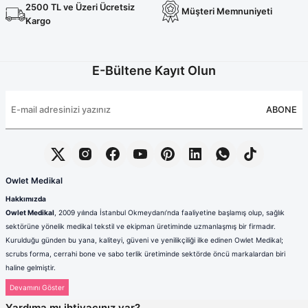
Terikoton Forma Alt
Likralı kombin Scrubs
2500 TL ve Üzeri Ücretsiz
Müşteri Memnuniyeti
Sağlık Ba
Kargo
Forma Re
Likralı Scrubs Alt
Jogger Scrubs
E-Bültene Kayıt Olun
ük
Likralı T
ABONE
Sağlık Bakanlığı Yeni
Scrubs
Forma Renkleri
Owlet Medikal
Hakkımızda
Owlet Medikal
, 2009 yılında İstanbul Okmeydanı’nda faaliyetine başlamış olup, sağlık
sektörüne yönelik medikal tekstil ve ekipman üretiminde uzmanlaşmış bir firmadır.
Kurulduğu günden bu yana, kaliteyi, güveni ve yenilikçiliği ilke edinen Owlet Medikal;
scrubs forma, cerrahi bone ve sabo terlik üretiminde sektörde öncü markalardan biri
haline gelmiştir.
Sağlık çalışanlarının mesleki hayatlarında ihtiyaç duydukları konfor, dayanıklılık ve hijyen
standartlarını karşılamak amacıyla faaliyet gösteren firmamız; güçlü üretim altyapısı,
Yardıma mı ihtiyacınız var?