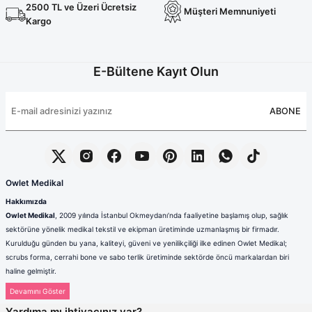
Terikoton Forma Alt
Likralı kombin Scrubs
2500 TL ve Üzeri Ücretsiz
Müşteri Memnuniyeti
Sağlık Ba
Kargo
Forma Re
Likralı Scrubs Alt
Jogger Scrubs
E-Bültene Kayıt Olun
ük
Likralı T
ABONE
Sağlık Bakanlığı Yeni
Scrubs
Forma Renkleri
Owlet Medikal
Hakkımızda
Owlet Medikal
, 2009 yılında İstanbul Okmeydanı’nda faaliyetine başlamış olup, sağlık
sektörüne yönelik medikal tekstil ve ekipman üretiminde uzmanlaşmış bir firmadır.
Kurulduğu günden bu yana, kaliteyi, güveni ve yenilikçiliği ilke edinen Owlet Medikal;
scrubs forma, cerrahi bone ve sabo terlik üretiminde sektörde öncü markalardan biri
haline gelmiştir.
Sağlık çalışanlarının mesleki hayatlarında ihtiyaç duydukları konfor, dayanıklılık ve hijyen
standartlarını karşılamak amacıyla faaliyet gösteren firmamız; güçlü üretim altyapısı,
Yardıma mı ihtiyacınız var?