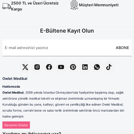
Terikoton Forma Alt
Likralı kombin Scrubs
2500 TL ve Üzeri Ücretsiz
Müşteri Memnuniyeti
Sağlık Ba
Kargo
Forma Re
Likralı Scrubs Alt
Jogger Scrubs
E-Bültene Kayıt Olun
ük
Likralı T
ABONE
Sağlık Bakanlığı Yeni
Scrubs
Forma Renkleri
Owlet Medikal
Hakkımızda
Owlet Medikal
, 2009 yılında İstanbul Okmeydanı’nda faaliyetine başlamış olup, sağlık
sektörüne yönelik medikal tekstil ve ekipman üretiminde uzmanlaşmış bir firmadır.
Kurulduğu günden bu yana, kaliteyi, güveni ve yenilikçiliği ilke edinen Owlet Medikal;
scrubs forma, cerrahi bone ve sabo terlik üretiminde sektörde öncü markalardan biri
haline gelmiştir.
Sağlık çalışanlarının mesleki hayatlarında ihtiyaç duydukları konfor, dayanıklılık ve hijyen
standartlarını karşılamak amacıyla faaliyet gösteren firmamız; güçlü üretim altyapısı,
Yardıma mı ihtiyacınız var?