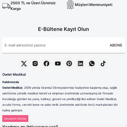
Terikoton Forma Alt
Likralı kombin Scrubs
2500 TL ve Üzeri Ücretsiz
Müşteri Memnuniyeti
Sağlık Ba
Kargo
Forma Re
Likralı Scrubs Alt
Jogger Scrubs
E-Bültene Kayıt Olun
ük
Likralı T
ABONE
Sağlık Bakanlığı Yeni
Scrubs
Forma Renkleri
Owlet Medikal
Hakkımızda
Owlet Medikal
, 2009 yılında İstanbul Okmeydanı’nda faaliyetine başlamış olup, sağlık
sektörüne yönelik medikal tekstil ve ekipman üretiminde uzmanlaşmış bir firmadır.
Kurulduğu günden bu yana, kaliteyi, güveni ve yenilikçiliği ilke edinen Owlet Medikal;
scrubs forma, cerrahi bone ve sabo terlik üretiminde sektörde öncü markalardan biri
haline gelmiştir.
Sağlık çalışanlarının mesleki hayatlarında ihtiyaç duydukları konfor, dayanıklılık ve hijyen
standartlarını karşılamak amacıyla faaliyet gösteren firmamız; güçlü üretim altyapısı,
Yardıma mı ihtiyacınız var?