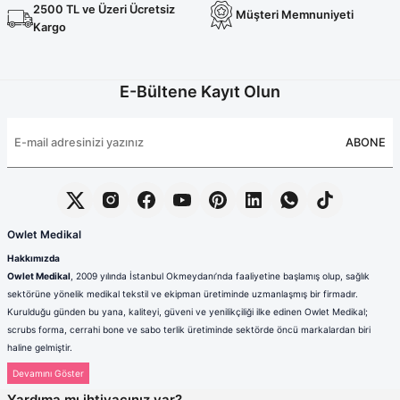
Terikoton Forma Alt
Likralı kombin Scrubs
2500 TL ve Üzeri Ücretsiz
Müşteri Memnuniyeti
Sağlık Ba
Kargo
Forma Re
Likralı Scrubs Alt
Jogger Scrubs
E-Bültene Kayıt Olun
ük
Likralı T
ABONE
Sağlık Bakanlığı Yeni
Scrubs
Forma Renkleri
Owlet Medikal
Hakkımızda
Owlet Medikal
, 2009 yılında İstanbul Okmeydanı’nda faaliyetine başlamış olup, sağlık
sektörüne yönelik medikal tekstil ve ekipman üretiminde uzmanlaşmış bir firmadır.
Kurulduğu günden bu yana, kaliteyi, güveni ve yenilikçiliği ilke edinen Owlet Medikal;
scrubs forma, cerrahi bone ve sabo terlik üretiminde sektörde öncü markalardan biri
haline gelmiştir.
Sağlık çalışanlarının mesleki hayatlarında ihtiyaç duydukları konfor, dayanıklılık ve hijyen
standartlarını karşılamak amacıyla faaliyet gösteren firmamız; güçlü üretim altyapısı,
Yardıma mı ihtiyacınız var?