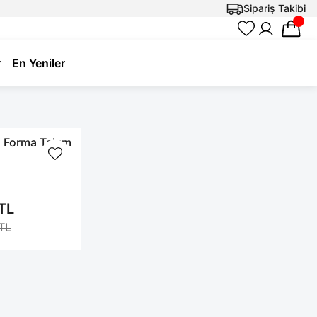
Sipariş Takibi
r
En Yeniler
i Forma Takım
TL
TL