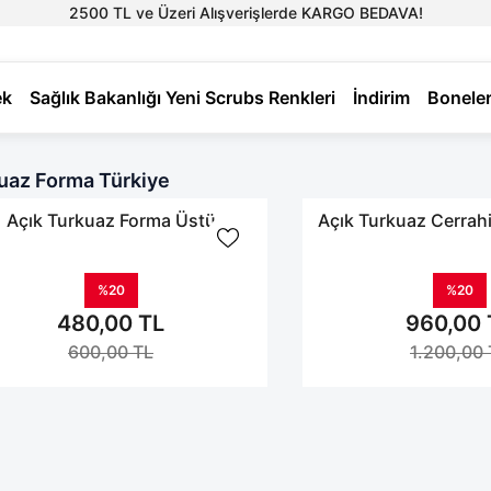
2500 TL ve Üzeri Alışverişlerde KARGO BEDAVA!
ek
Sağlık Bakanlığı Yeni Scrubs Renkleri
İndirim
Bonele
uaz Forma Türkiye
Açık Turkuaz Forma Üstü
Açık Turkuaz Cerrah
%20
%20
480,00 TL
960,00 
600,00 TL
1.200,00 